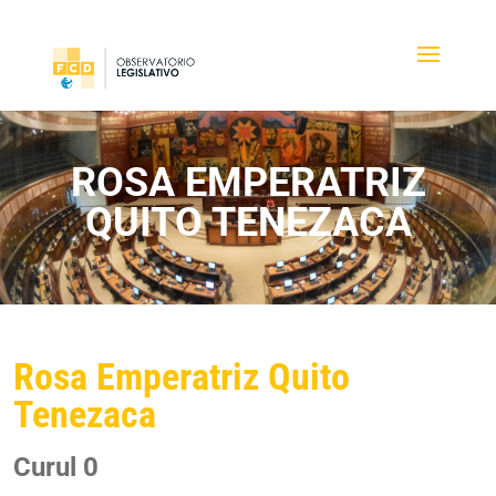
ROSA EMPERATRIZ
QUITO TENEZACA
Rosa Emperatriz Quito
Tenezaca
Curul 0