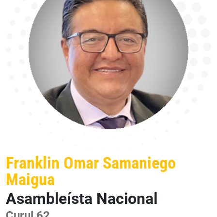
Franklin Omar Samaniego
Maigua
Asambleísta Nacional
Curul 62