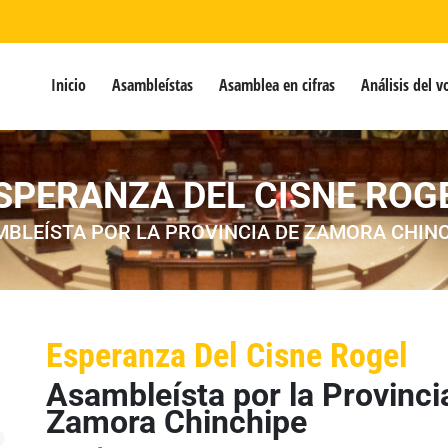
Inicio
Asambleístas
Asamblea en cifras
Análisis del v
SPERANZA DEL CISNE ROG
BLEÍSTA POR LA PROVINCIA DE ZAMORA CHIN
Esperanza Del Cisne Rogel
Asambleísta por la Provinci
Zamora Chinchipe