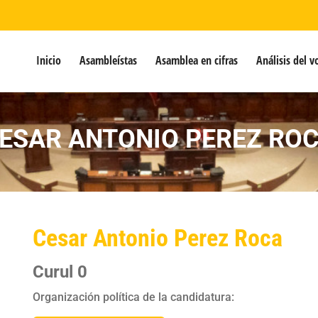
Inicio
Asambleístas
Asamblea en cifras
Análisis del v
ESAR ANTONIO PEREZ RO
Cesar Antonio Perez Roca
Curul 0
Organización política de la candidatura: