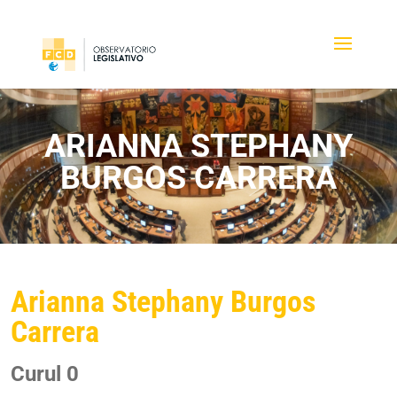
ARIANNA STEPHANY
BURGOS CARRERA
Arianna Stephany Burgos
Carrera
Curul 0