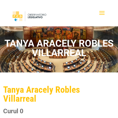
TANYA ARACELY ROBLES
VILLARREAL
Tanya Aracely Robles
Villarreal
Curul 0