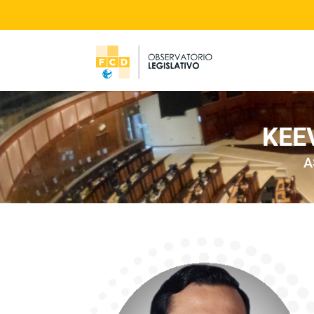
KEE
A