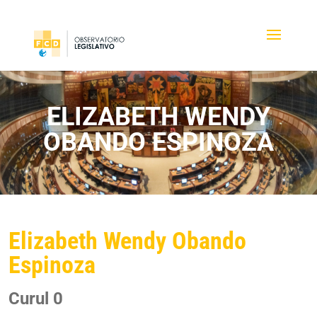
ELIZABETH WENDY
OBANDO ESPINOZA
Elizabeth Wendy Obando
Espinoza
Curul 0