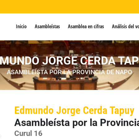
Inicio
Asambleístas
Asamblea en cifras
Análisis del v
MUNDO JORGE CERDA TA
ASAMBLEÍSTA POR LA PROVINCIA DE NAPO
Edmundo Jorge Cerda Tapuy
Asambleísta por la Provinc
Curul 16