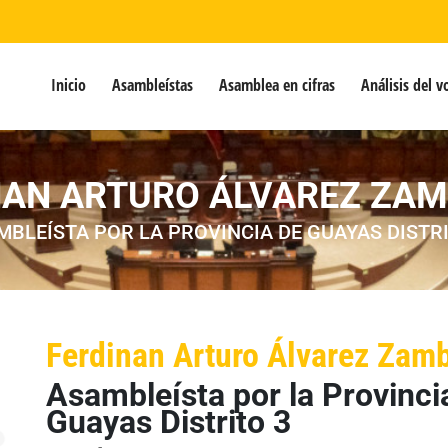
Inicio
Asambleístas
Asamblea en cifras
Análisis del v
NAN ARTURO ÁLVAREZ ZA
MBLEÍSTA POR LA PROVINCIA DE GUAYAS DISTRI
Ferdinan Arturo Álvarez Zam
Asambleísta por la Provinci
Guayas Distrito 3